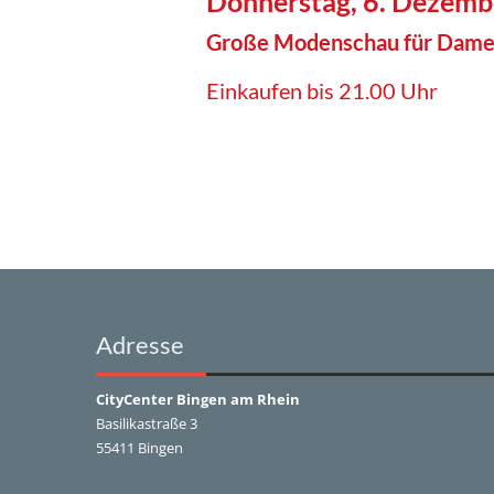
Donnerstag, 6. Dezemb
Große Modenschau für Damen
Einkaufen bis 21.00 Uhr
Adresse
CityCenter Bingen am Rhein
Basilikastraße 3
55411 Bingen