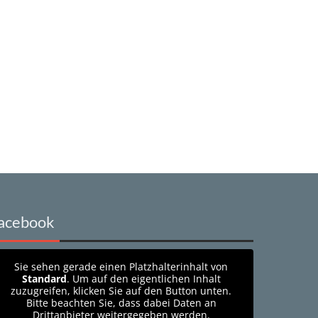
acebook
Sie sehen gerade einen Platzhalterinhalt von
Standard
. Um auf den eigentlichen Inhalt
zuzugreifen, klicken Sie auf den Button unten.
Bitte beachten Sie, dass dabei Daten an
Drittanbieter weitergegeben werden.