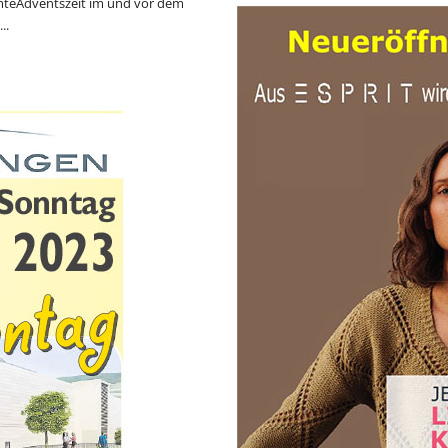
mteAdventszeit im und vor dem
..