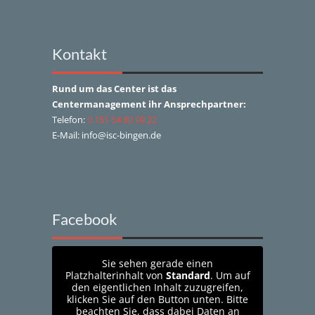
Kontakt
Rund um das Center ist das
Centermanagement ihr Ansprechpartner:
Telefon:
0 151 64 80 99 22
E-Mail: info@isc-bingen.de
Facebook
Sie sehen gerade einen
Platzhalterinhalt von
Standard
. Um auf
den eigentlichen Inhalt zuzugreifen,
klicken Sie auf den Button unten. Bitte
beachten Sie, dass dabei Daten an